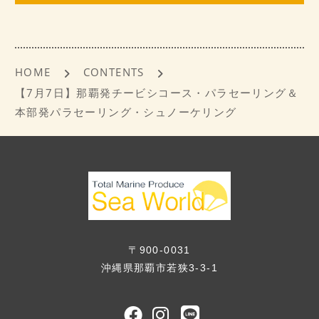
o
o
k
HOME
CONTENTS
【7月7日】那覇発チービシコース・パラセーリング＆
本部発パラセーリング・シュノーケリング
〒900-0031
沖縄県那覇市若狭3-3-1