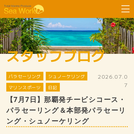
Sea Worldについて
コース紹介
スタッフブログ
ツアーの流れ
よくある質問
2026.07.0
パラセーリング
お客様の声
シュノーケリング
7
マリンスポーツ
日記
SDGsへ取り組み
【7月7日】那覇発チービシコース・
スタッフ紹介
パラセーリング＆本部発パラセーリ
ギャラリー
ング・シュノーケリング
スタッフブログ