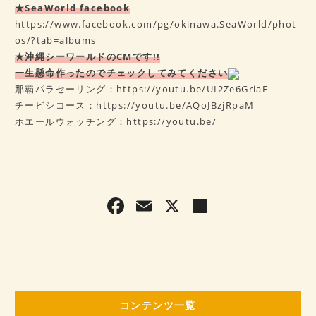
★SeaWorld facebook
https://www.facebook.com/pg/okinawa.SeaWorld/phot
os/?tab=albums
★沖縄シーワールドのCMです!!
一生懸命作ったのでチェックしてみてください
那覇パラセーリング：
https://youtu.be/UI2Ze6GriaE
チービシコース：
https://youtu.be/AQoJBzjRpaM
ホエールウォッチング：
https://youtu.be/
F
E
X
共
a
m
有
c
ai
e
l
b
コンテンツ一覧