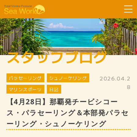
Sea Worldについて
コース紹介
スタッフブログ
ツアーの流れ
よくある質問
2026.04.2
パラセーリング
お客様の声
シュノーケリング
8
マリンスポーツ
日記
SDGsへ取り組み
【4月28日】那覇発チービシコー
スタッフ紹介
ス・パラセーリング＆本部発パラセ
ギャラリー
ーリング・シュノーケリング
スタッフブログ