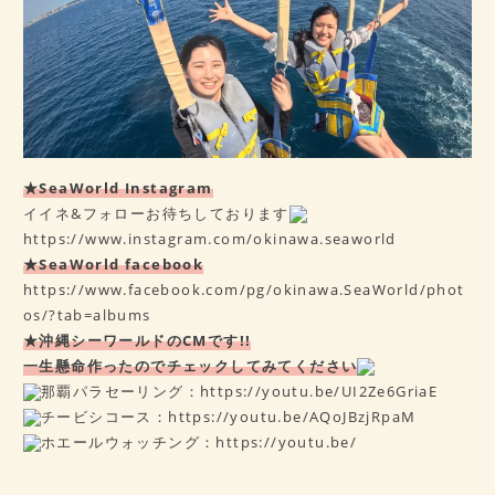
★SeaWorld Instagram
イイネ&フォローお待ちしております
https://www.instagram.com/okinawa.seaworld
★SeaWorld facebook
https://www.facebook.com/pg/okinawa.SeaWorld/phot
os/?tab=albums
★沖縄シーワールドのCMです!!
一生懸命作ったのでチェックしてみてください
那覇パラセーリング：
https://youtu.be/UI2Ze6GriaE
チービシコース：
https://youtu.be/AQoJBzjRpaM
ホエールウォッチング：
https://youtu.be/