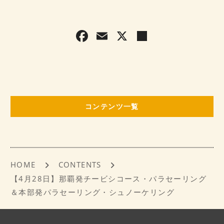
F
E
X
共
a
m
有
c
ai
e
l
b
コンテンツ一覧
o
o
k
HOME
CONTENTS
【4月28日】那覇発チービシコース・パラセーリング
＆本部発パラセーリング・シュノーケリング