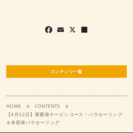
F
E
X
共
a
m
有
c
ai
e
l
b
コンテンツ一覧
o
o
k
HOME
CONTENTS
【4月22日】那覇発チービシコース・パラセーリング
＆本部発パラセーリング