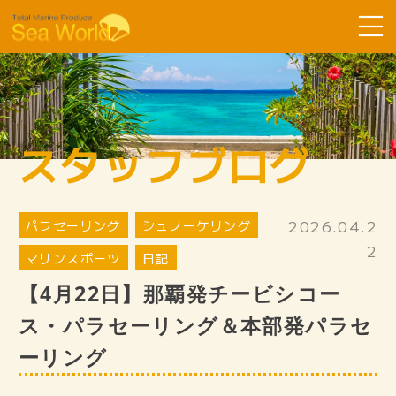
Sea Worldについて
コース紹介
スタッフブログ
ツアーの流れ
よくある質問
2026.04.2
パラセーリング
お客様の声
シュノーケリング
2
マリンスポーツ
日記
SDGsへ取り組み
【4月22日】那覇発チービシコー
スタッフ紹介
ス・パラセーリング＆本部発パラセ
ギャラリー
ーリング
スタッフブログ