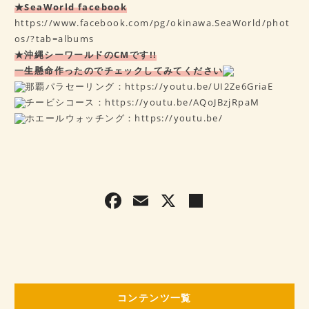
★SeaWorld facebook
https://www.facebook.com/pg/okinawa.SeaWorld/phot
os/?tab=albums
★沖縄シーワールドのCMです!!
一生懸命作ったのでチェックしてみてください
那覇パラセーリング：
https://youtu.be/UI2Ze6GriaE
チービシコース：
https://youtu.be/AQoJBzjRpaM
ホエールウォッチング：
https://youtu.be/
F
E
X
共
a
m
有
c
ai
e
l
b
コンテンツ一覧