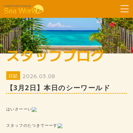
Sea Worldについて
コース紹介
スタッフブログ
ツアーの流れ
よくある質問
2026.03.08
日記
お客様の声
【3月2日】本日のシーワールド
SDGsへ取り組み
スタッフ紹介
はいさーーい
ギャラリー
スタッフブログ
スタッフのたつきでーーす