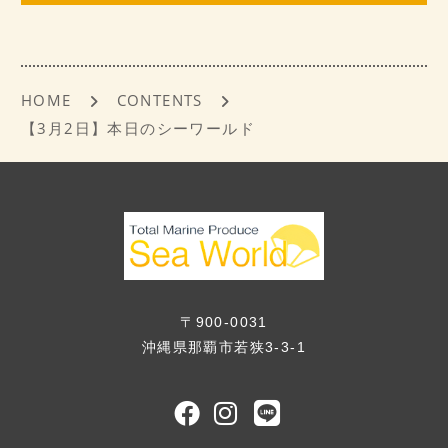
o
o
k
HOME
CONTENTS
【3月2日】本日のシーワールド
〒900-0031
沖縄県那覇市若狭3-3-1