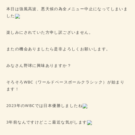
病歴チェックシート
本日は強風高波、悪天候の為全メニュー中止になってしまいま
★ご予約はこちら★
した
会社概要
楽しみにされていた方申し訳ございません。
アクセス
またの機会ありましたら是非よろしくお願いします。
みなさん野球に興味ありますか？
そろそろWBC（ワールドベースボールクラシック）が始まり
ます！
2023年のWBCでは日本優勝しましたね
3年前なんですけどここ最近な気がします