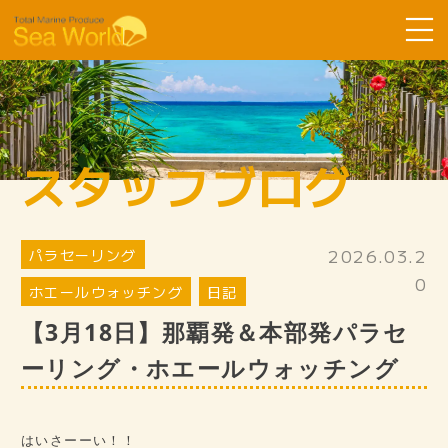
Sea Worldについて
コース紹介
スタッフブログ
ツアーの流れ
よくある質問
2026.03.2
パラセーリング
お客様の声
0
ホエールウォッチング
日記
SDGsへ取り組み
【3月18日】那覇発＆本部発パラセ
スタッフ紹介
ーリング・ホエールウォッチング
ギャラリー
スタッフブログ
はいさーーい！！