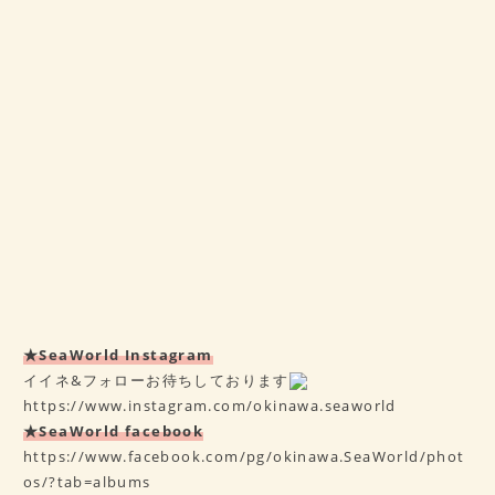
★SeaWorld Instagram
イイネ&フォローお待ちしております
https://www.instagram.com/okinawa.seaworld
★SeaWorld facebook
https://www.facebook.com/pg/okinawa.SeaWorld/phot
os/?tab=albums