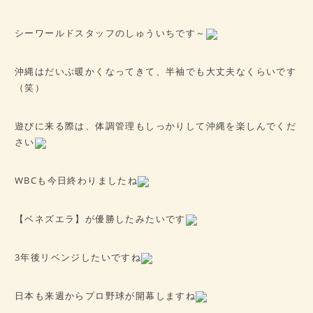
病歴チェックシート
★ご予約はこちら★
シーワールドスタッフのしゅういちです～
沖縄はだいぶ暖かくなってきて、半袖でも大丈夫なくらいです
会社概要
（笑）
アクセス
遊びに来る際は、体調管理もしっかりして沖縄を楽しんでくだ
さい
WBCも今日終わりましたね
【ベネズエラ】が優勝したみたいです
3年後リベンジしたいですね
日本も来週からプロ野球が開幕しますね