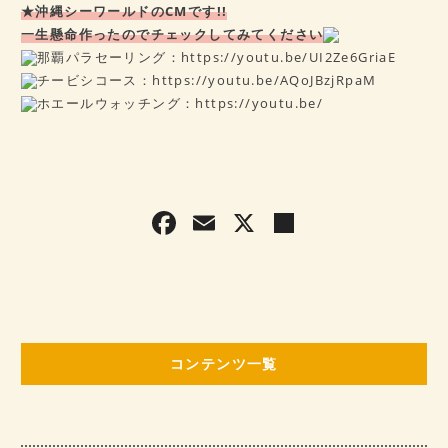
★沖縄シーワールドのCMです!!
一生懸命作ったのでチェックしてみてください
那覇パラセーリング：
https://youtu.be/UI2Ze6GriaE
チービシコース：
https://youtu.be/AQoJBzjRpaM
ホエールウォッチング：
https://youtu.be/
F
E
X
共
a
m
有
c
ai
e
l
b
コンテンツ一覧
o
o
k