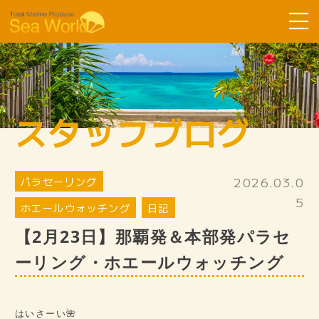
Sea Worldについて
コース紹介
スタッフブログ
ツアーの流れ
よくある質問
2026.03.0
パラセーリング
お客様の声
5
ホエールウォッチング
日記
SDGsへ取り組み
【2月23日】那覇発＆本部発パラセ
スタッフ紹介
ーリング・ホエールウォッチング
ギャラリー
スタッフブログ
はいさーい🌺