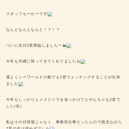
病歴チェックシート
★ご予約はこちら★
スタッフちーかーです
なんとなんとなんと！？！？
会社概要
アクセス
ついに先日Z君降臨しましたー🐳
今年も沖縄に帰ってきてくれてましたね
運よくシーワールドの船でもZ君ウォッチングすることが出来
ました
今年もしっかりとメスクジラを追っかけてたやんちゃなZ君で
した(笑)
私はその日現場じゃなく、事務所仕事だったんので残念ながら
Z君の姿は拝めずでした