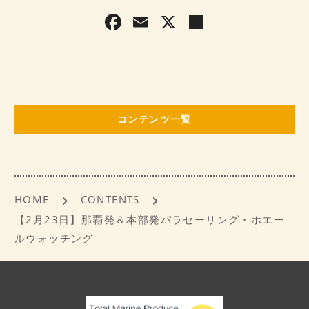
F
E
X
共
a
m
有
c
ai
e
l
b
コンテンツ一覧
o
o
k
HOME
CONTENTS
【2月23日】那覇発＆本部発パラセーリング・ホエー
ルウォッチング