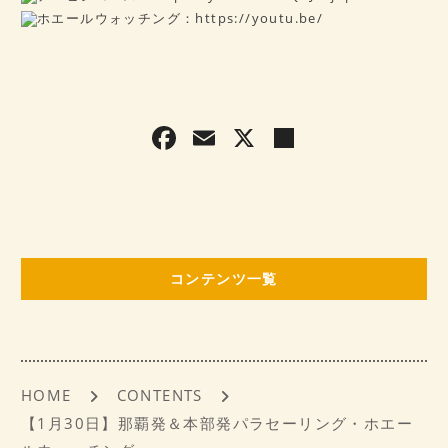
ホエールウォッチング：
https://youtu.be/
F
E
X
共
a
m
有
c
ai
e
l
b
コンテンツ一覧
o
o
k
HOME
CONTENTS
【1月30日】那覇発＆本部発パラセーリング・ホエー