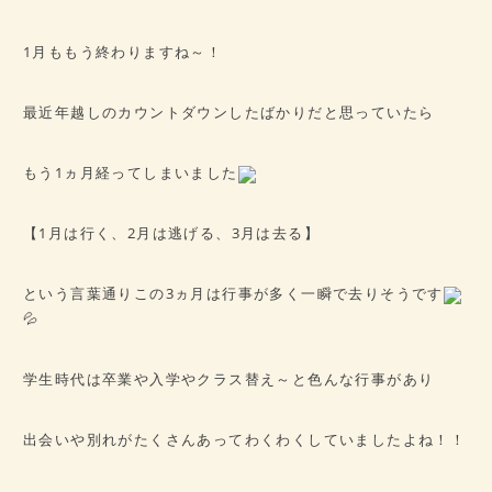
病歴チェックシート
★ご予約はこちら★
1月ももう終わりますね～！
最近年越しのカウントダウンしたばかりだと思っていたら
会社概要
アクセス
もう1ヵ月経ってしまいました
【1月は行く、2月は逃げる、3月は去る】
という言葉通りこの3ヵ月は行事が多く一瞬で去りそうです
💦
学生時代は卒業や入学やクラス替え～と色んな行事があり
出会いや別れがたくさんあってわくわくしていましたよね！！