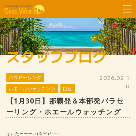
Sea Worldについて
コース紹介
スタッフブログ
ツアーの流れ
よくある質問
2026.02.1
パラセーリング
お客様の声
0
ホエールウォッチング
日記
SDGsへ取り組み
【1月30日】那覇発＆本部発パラセ
スタッフ紹介
ーリング・ホエールウォッチング
ギャラリー
スタッフブログ
はいたーーーい(@^^)/~~~