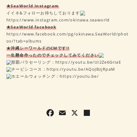
★SeaWorld Instagram
イイネ&フォローお待ちしております
https://www.instagram.com/okinawa.seaworld
★SeaWorld facebook
https://www.facebook.com/pg/okinawa.SeaWorld/phot
os/?tab=albums
★沖縄シーワールドのCMです!!
一生懸命作ったのでチェックしてみてください
那覇パラセーリング：
https://youtu.be/UI2Ze6GriaE
チービシコース：
https://youtu.be/AQoJBzjRpaM
ホエールウォッチング：
https://youtu.be/
F
E
X
共
a
m
有
c
ai