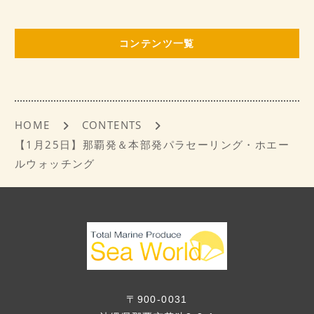
e
l
b
コンテンツ一覧
o
o
k
HOME
CONTENTS
【1月25日】那覇発＆本部発パラセーリング・ホエー
ルウォッチング
〒900-0031