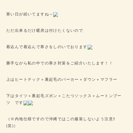
病歴チェックシート
★ご予約はこちら★
寒い日が続いてますね～
ただ出来るだけ暖房は付けたくないので
会社概要
アクセス
着込んで着込んで寒さをしのいでおります
勝手ながら私の中での寒さ対策をご紹介いたします！！
上はヒートテック＋裏起毛のパーカー＋ダウン＋マフラー
下はタイツ＋裏起毛ズボン＋こたつソックス＋ムートンブー
ツ です
（※内地仕様ですので沖縄ではこの服装しないよう注意‼
(笑)）