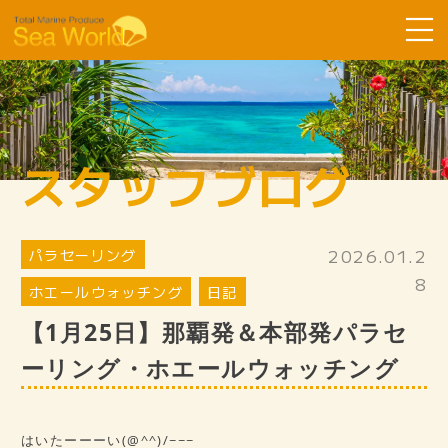
Sea Worldについて
コース紹介
スタッフブログ
ツアーの流れ
よくある質問
2026.01.2
パラセーリング
お客様の声
8
ホエールウォッチング
日記
SDGsへ取り組み
【1月25日】那覇発＆本部発パラセ
スタッフ紹介
ーリング・ホエールウォッチング
ギャラリー
スタッフブログ
はいたーーーい(@^^)/~~~