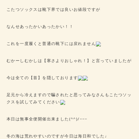
こたつソックスは靴下界では良いお値段ですが
なんせあったかいあったかい！！
これを一度履くと普通の靴下には戻れません
むかーしむかしは【寒さよりおしゃれ！】と言っていましたが
今は全ての【首】を隠しております
足元から冷えますので騙されたと思ってみなさんもこたつソッ
クスを試してみてください
本日は無事全便開催出来ました(^^)/~~~
冬の海は荒れやすいのですが今日は海日和でした♩