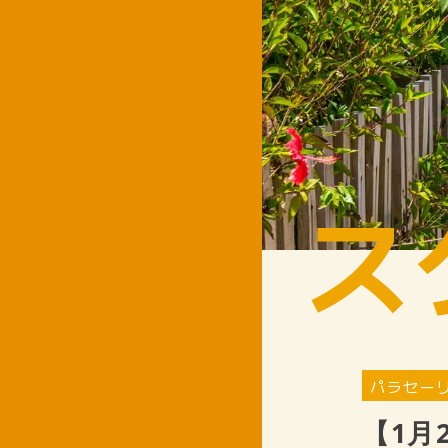
ス
パラセー
【1月