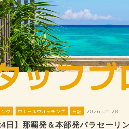
タッフブ
2026.01.28
リング
ホエールウォッチング
日記
24日】那覇発＆本部発パラセーリ