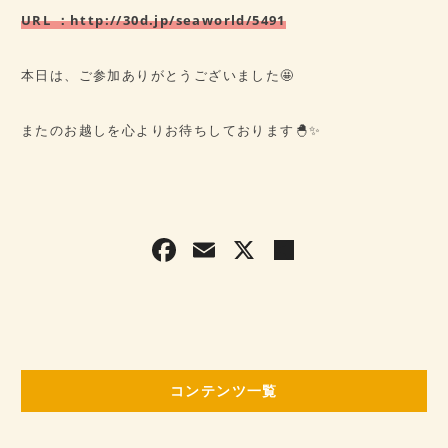
URL ：
http://30d.jp/seaworld/5491
本日は、ご参加ありがとうございました🤩
またのお越しを心よりお待ちしております🐣✨
F
E
X
共
a
m
有
c
ai
e
l
b
コンテンツ一覧
o
o