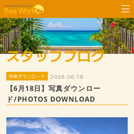
Sea Worldについて
コース紹介
スタッフブログ
ツアーの流れ
よくある質問
2026.06.18
写真ダウンロード
お客様の声
【6月18日】写真ダウンロー
SDGsへ取り組み
ド/PHOTOS DOWNLOAD
スタッフ紹介
ギャラリー
スタッフブログ