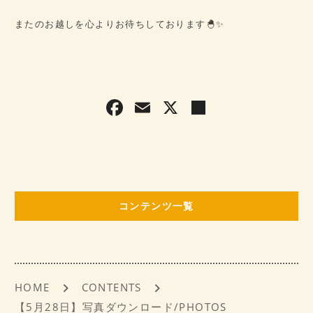
またのお越しを心よりお待ちしております🐣✨
F
E
X
共
a
m
有
c
ai
e
l
b
コンテンツ一覧
o
o
k
HOME
CONTENTS
【5月28日】写真ダウンロード/PHOTOS