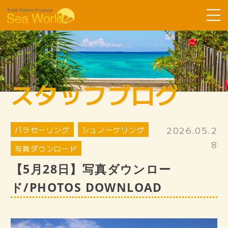
Sea Worldについて
コース紹介
スタッフブログ
ツアーの流れ
よくある質問
2026.05.2
パラセーリング
お客様の声
シュノーケリング
8
写真ダウンロード
SDGsへ取り組み
【5月28日】写真ダウンロー
スタッフ紹介
ド/PHOTOS DOWNLOAD
ギャラリー
スタッフブログ