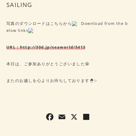
SAILING
写真のダウンロードはこちらから
Download from the b
elow links
URL：
http://30d.jp/seaworld/5413
本日は、ご参加ありがとうございました🤩
またのお越しを心よりお待ちしております🐣✨
F
E
X
共
a
m
有