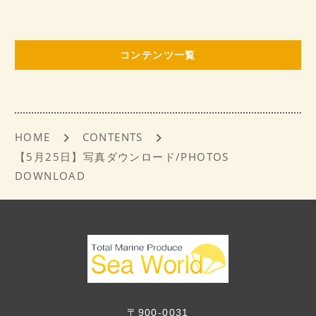
c
ai
e
l
b
コンテンツ一覧
o
o
k
HOME
CONTENTS
【5月25日】写真ダウンロード/PHOTOS
DOWNLOAD
〒900-0031