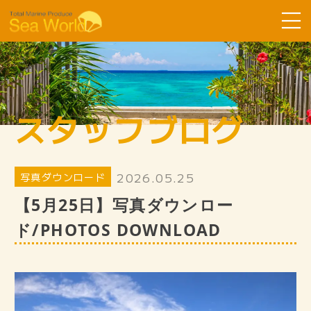
Sea Worldについて
コース紹介
スタッフブログ
ツアーの流れ
よくある質問
2026.05.25
写真ダウンロード
お客様の声
【5月25日】写真ダウンロー
SDGsへ取り組み
ド/PHOTOS DOWNLOAD
スタッフ紹介
ギャラリー
スタッフブログ