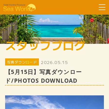
Sea Worldについて
コース紹介
スタッフブログ
ツアーの流れ
よくある質問
2026.05.15
写真ダウンロード
お客様の声
【5月15日】写真ダウンロー
SDGsへ取り組み
ド/PHOTOS DOWNLOAD
スタッフ紹介
ギャラリー
スタッフブログ