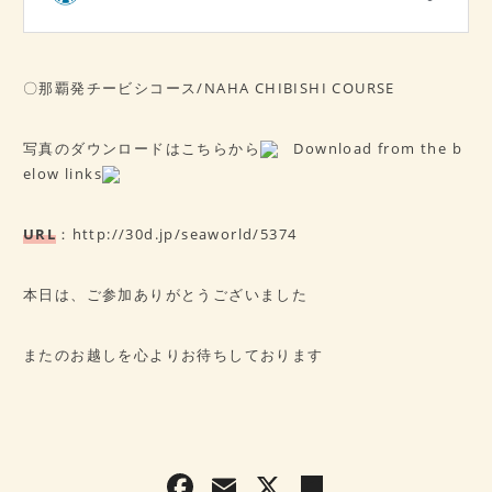
〇那覇発チービシコース/NAHA CHIBISHI COURSE
写真のダウンロードはこちらから
Download from the b
elow links
URL
：
http://30d.jp/seaworld/5374
本日は、ご参加ありがとうございました
またのお越しを心よりお待ちしております
F
E
X
共