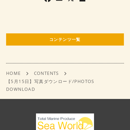
a
m
有
c
ai
e
l
b
コンテンツ一覧
o
o
k
HOME
CONTENTS
【5月15日】写真ダウンロード/PHOTOS
DOWNLOAD