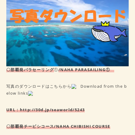
病歴チェックシート
★ご予約はこちら★
会社概要
アクセス
〇那覇発パラセーリング
①
/NAHA PARASAILING①
写真のダウンロードはこちらから
Download from the b
elow links
URL：
http://30d.jp/seaworld/5243
〇那覇発チー
ビシコース/NAHA CHIBISHI COURSE