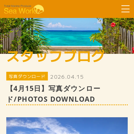
Sea Worldについて
コース紹介
スタッフブログ
ツアーの流れ
よくある質問
2026.04.15
写真ダウンロード
お客様の声
【4月15日】写真ダウンロー
SDGsへ取り組み
ド/PHOTOS DOWNLOAD
スタッフ紹介
ギャラリー
スタッフブログ