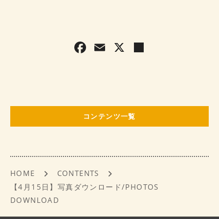
F
E
X
共
a
m
有
c
ai
e
l
b
コンテンツ一覧
o
o
k
HOME
CONTENTS
【4月15日】写真ダウンロード/PHOTOS
DOWNLOAD