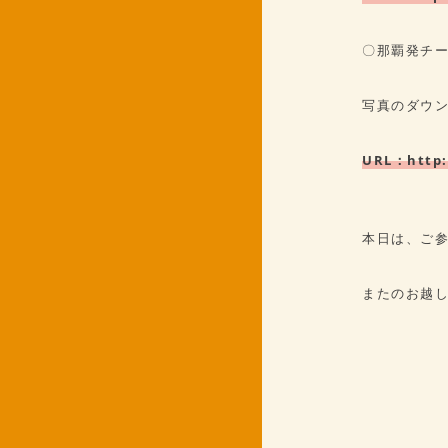
〇那覇発チービシ
写真のダウ
URL：
http:
本日は、ご
またのお越