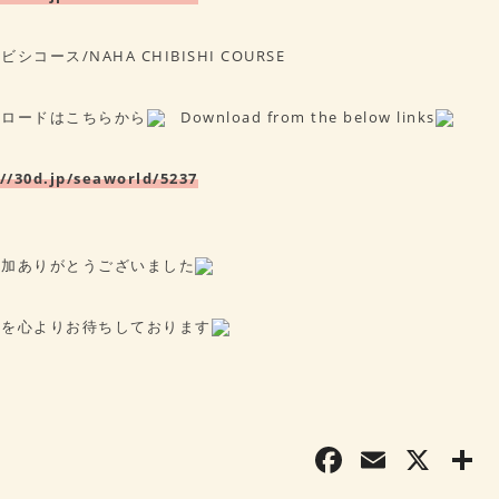
コース/NAHA CHIBISHI COURSE
ンロードはこちらから
Download from the below links
//30d.jp/seaworld/5237
参加ありがとうございました
しを心よりお待ちしております
F
E
X
a
m