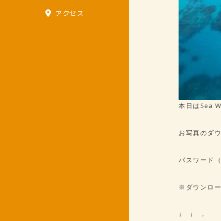
アクセス
本日はSea
お写真のダウ
パスワード
※ダウンロ
↓ ↓ ↓