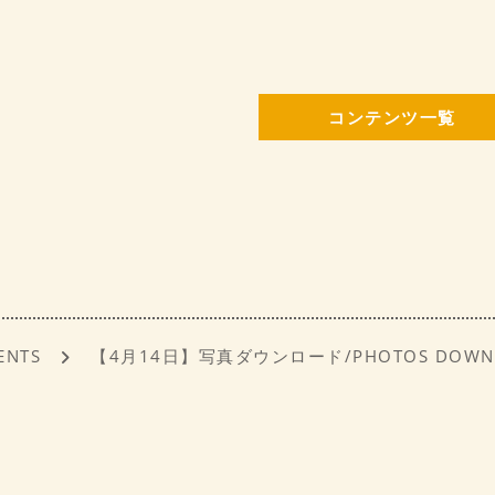
c
ai
e
l
b
コンテンツ一覧
o
o
k
ENTS
【4月14日】写真ダウンロード/PHOTOS DOWN