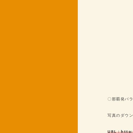
〇那覇発パラセ
写真のダウ
URL：
http: