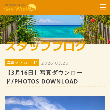
Sea Worldについて
コース紹介
スタッフブログ
ツアーの流れ
よくある質問
2026.03.20
写真ダウンロード
お客様の声
【3月16日】写真ダウンロー
SDGsへ取り組み
ド/PHOTOS DOWNLOAD
スタッフ紹介
ギャラリー
スタッフブログ