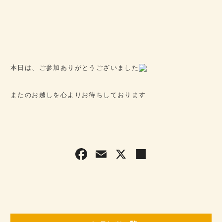
本日は、ご参加ありがとうございました
またのお越しを心よりお待ちしております
F
E
X
共
a
m
有
c
ai
e
l
b