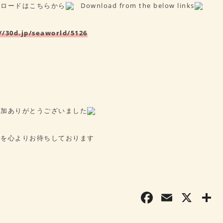
ンロードはこちらから
Download from the below links
//30d.jp/seaworld/5126
参加ありがとうございました
しを心よりお待ちしております
F
E
X
a
m