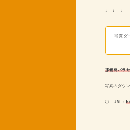
↓ ↓ ↓
写真ダ
那覇発パラセー
写真のダウ
① URL：
h