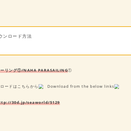
ウンロード方法
リング①/NAHA PARASAILING
①
ンロードはこちらから
Download from the below links
ttp://30d.jp/seaworld/5129