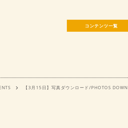
c
ai
e
l
b
コンテンツ一覧
o
o
k
ENTS
【3月15日】写真ダウンロード/PHOTOS DOWN