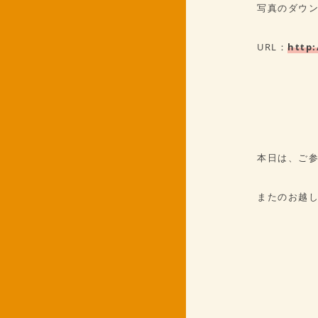
写真のダウ
URL：
http:
本日は、ご
またのお越