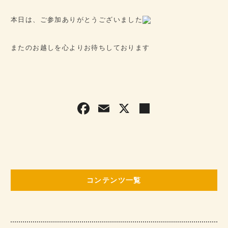
本日は、ご参加ありがとうございました
またのお越しを心よりお待ちしております
F
E
X
共
a
m
有
c
ai
e
l
b
コンテンツ一覧
o
o
k