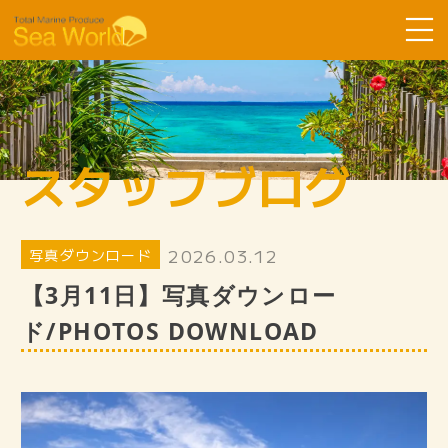
Sea Worldについて
コース紹介
スタッフブログ
ツアーの流れ
よくある質問
2026.03.12
写真ダウンロード
お客様の声
【3月11日】写真ダウンロー
SDGsへ取り組み
ド/PHOTOS DOWNLOAD
スタッフ紹介
ギャラリー
スタッフブログ