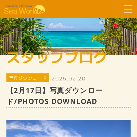
Sea Worldについて
コース紹介
スタッフブログ
ツアーの流れ
よくある質問
2026.02.20
写真ダウンロード
お客様の声
【2月17日】写真ダウンロー
SDGsへ取り組み
ド/PHOTOS DOWNLOAD
スタッフ紹介
ギャラリー
スタッフブログ