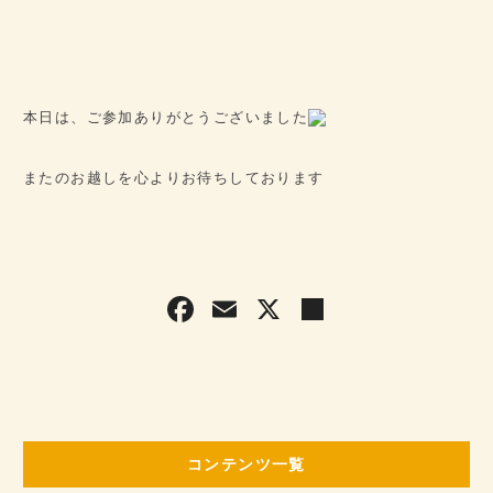
本日は、ご参加ありがとうございました
またのお越しを心よりお待ちしております
F
E
X
共
a
m
有
c
ai
e
l
b
コンテンツ一覧
o