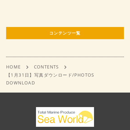
a
m
有
c
ai
e
l
b
コンテンツ一覧
o
o
k
HOME
CONTENTS
【1月31日】写真ダウンロード/PHOTOS
DOWNLOAD