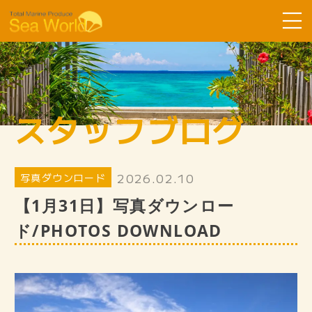
Sea Worldについて
コース紹介
スタッフブログ
ツアーの流れ
よくある質問
2026.02.10
写真ダウンロード
お客様の声
【1月31日】写真ダウンロー
SDGsへ取り組み
ド/PHOTOS DOWNLOAD
スタッフ紹介
ギャラリー
スタッフブログ