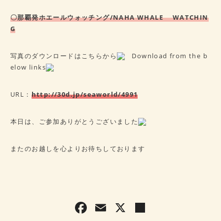
〇那覇発ホエールウォッチング/NAHA WHALE WATCHIN
G
写真のダウンロードはこちらから
Download from the b
elow links
URL：
http://30d.jp/seaworld/4991
本日は、ご参加ありがとうございました
またのお越しを心よりお待ちしております
F
E
X
共